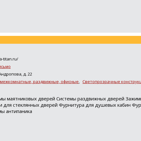
a-titan.ru/
исьмо
Андропова, д. 22
 межкомнатные, раздвижные, офисные
,
Светопрозрачные конструк
темы маятниковых дверей Системы раздвижных дверей Зажи
ки для стеклянных дверей Фурнитура для душевых кабин Фу
мы антипаника