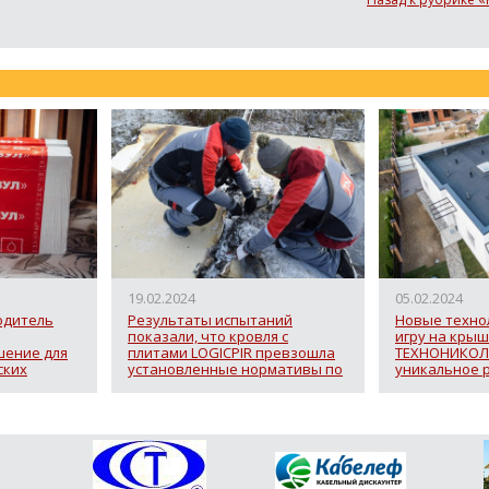
19.02.2024
05.02.2024
одитель
Результаты испытаний
Новые техно
показали, что кровля с
игру на крыш
шение для
плитами LOGICPIR превзошла
ТЕХНОНИКОЛ
ских
установленные нормативы по
уникальное 
пределу огнестойкости
отслеживани
нагрузки