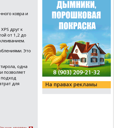
нного ковра и
XPS друг к
ой от 1,2 до
клеиванием.
облениями. Это
тирола, одна
и позволяет
й подход
атрат для
На правах рекламы
«Крыши, кровли»