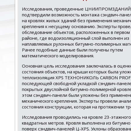
Исследования, проведенные ЦНИИПРОМЗДАНИЙ
подтвердили возможность монтажа сэндвич-пане
на кровлях жилых зданий без применения механич
крепления к несущему основанию. Эксперты прове
обследование объектов, расположенных в первом
районе, где водоизоляционный слой выполнен из
наплавляемых рулонных битумно-полимерных мат
Ранее подобные данные были получены путем
математического моделирования.
Основная цель исследования заключалась в оценк
состояния объектов, на крыши которых была улож
теплоизоляция XPS ТЕХНОНИКОЛЬ CARBON PROF,
последующей свободной укладкой сэндвич-панеле
покрытых двуслойной битумно-полимерной кровле
этом сэндвич-панели были уложены без применен
механического крепления. Эксперты провели анал
состояния конструкции, которая на протяжении тр
Исследования проводились на кровле 23-этажног
квадратных метров. Кровля выполнена из битумно
поверх сэндвич-панелей Ц-XPS. Уклоны образова