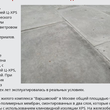
,
лей Ц-XPS
еского
ли
 ветровом
ериалов.
е
ена
 с
й Ц-XPS,
й. При
ия
из
ех лет эксплуатировалась в реальных условиях.
о жилого комплекса "Варшавский" в Москве общей площадью
-полимерных мембран, смонтированных в два слоя, которые
ны с использованием клиновидной изоляции XPS. На железоб