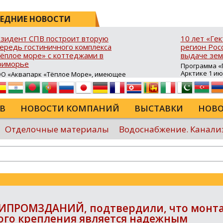
ЕДНИЕ НОВОСТИ
зидент СПВ построит вторую
10 лет «Ге
ередь гостиничного комплекса
регион Росс
ёплое море» с коттеджами в
выдаче зем
риморье
Программа «Г
Арктике 1 и
О «Аквапарк «Тёплое Море», имеющее
10 лет в ДФО 
атус резидента свободного порта
время она с
адивосток (СПВ), продолжает развитие
результатив
ристической инфраструктуры в Хасанском
возможность
йоне Приморского края. В посёлке
В
НОВОСТИ КОМПАНИЙ
ВЫСТАВКИ
НОВО
для строител
авянка‑3 на юго‑восточном побережье
сельского хо
луострова Брюса стартовало
туристическ
роительство второй очереди гостиничного
Отделочные материалы
Водоснабжение. Канали
программы в
мплекса «Тёплое море». В рамках проекта
России...
крыта процедура свободной таможенной
ны (СТЗ), позволяющая ...
Еще
ИПРОМЗДАНИЙ, подтвердили, что монта
го крепления является надежным