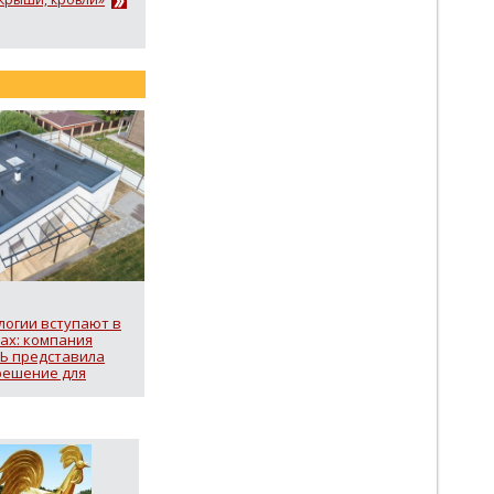
логии вступают в
ах: компания
Ь представила
решение для
я снеговой