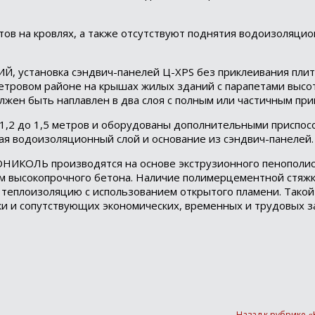
ов на кровлях, а также отсутствуют поднятия водоизоляцио
установка сэндвич-панелей Ц-XPS без приклеивания плит 
етровом районе на крышах жилых зданий с парапетами высот
лжен быть наплавлен в два слоя с полным или частичным при
1,2 до 1,5 метров и оборудованы дополнительными приспос
чая водоизоляционный слой и основание из сэндвич-панелей.
НИКОЛЬ производятся на основе экструзионного пенополис
м высокопрочного бетона. Наличие полимерцементной стяжк
 теплоизоляцию с использованием открытого пламени. Тако
и и сопутствующих экономических, временных и трудовых з
Назад к рубрике 