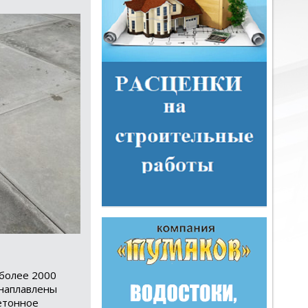
 более 2000
 наплавлены
етонное