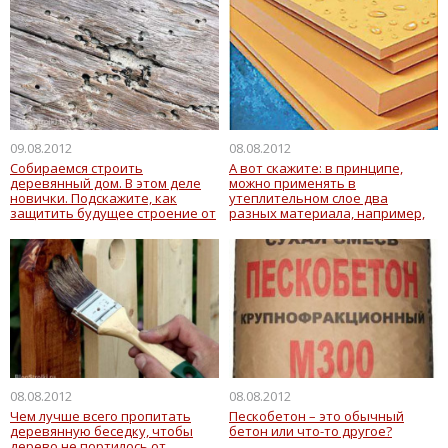
09.08.2012
08.08.2012
Собираемся строить
А вот скажите: в принципе,
деревянный дом. В этом деле
можно применять в
новички. Подскажите, как
утеплительном слое два
защитить будущее строение от
разных материала, например,
вредителей. На каком этапе
«Изовер» и «Урса»?
строительства. Какие средства
лучше?
08.08.2012
08.08.2012
Чем лучше всего пропитать
Пескобетон – это обычный
деревянную беседку, чтобы
бетон или что-то другое?
дерево не портилось от