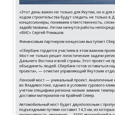
«Этот день важен не только для Якутии, но и для 
ходом строительства будут следить не только в Д
концессионеры, понимаем ответственность, сложн
задействованы. Летом начнутся работы непосредс
«ВИС» Сергей Ромашов.
Финансовым партнером концессии выступает Сберб
«Сбербанк гордится участием в этом важном прое
Мост не только решит логистические задачи регио
Дальнего Востока и всей страны. Этот проект не 
объединить людей. Сбербанк готов оставаться 
проекта», — отметил управляющий Якутским отде
Ленский мост — уникальный проект. Аналогичные 
во Владивостоке, однако в условиях сурового клим
учётом специфики региона: низкие зимние темпер
доставки материалов на Крайний Север.
Автомобильный мост будет двухполосным с пропус
подъездными путями составит 14,5 км, из которых 
интенсивность движения — 5300 автомобилей в су