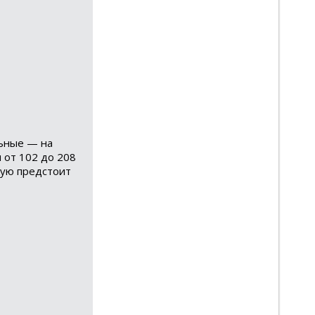
льные — на
 от 102 до 208
орую предстоит