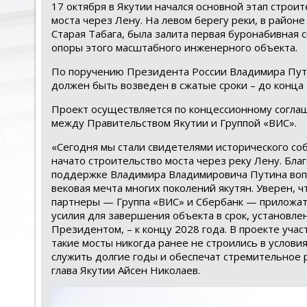
17 октября в Якутии начался основной этап строит
моста через Лену. На левом берегу реки, в районе
Старая Табага, была залита первая буронабивная с
опоры этого масштабного инженерного объекта.
По поручению Президента России Владимира Пут
должен быть возведен в сжатые сроки – до конца 
Проект осуществляется по концессионному согл
между Правительством Якутии и Группой «ВИС».
«Сегодня мы стали свидетелями исторического с
начато строительство моста через реку Лену. Бла
поддержке Владимира Владимировича Путина во
вековая мечта многих поколений якутян. Уверен, 
партнеры — Группа «ВИС» и Сбербанк — приложат
усилия для завершения объекта в срок, установл
Президентом, – к концу 2028 года. В проекте уча
такие мосты никогда ранее не строились в услов
служить долгие годы и обеспечат стремительное р
глава Якутии Айсен Николаев.