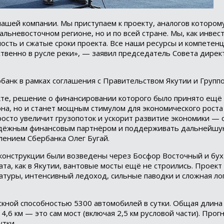
нашей компании. Мы приступаем к проекту, аналогов которому
альневосточном регионе, но и по всей стране. Мы, как инвес
ость и сжатые сроки проекта. Все наши ресурсы и компетен
твенно в русле реки», — заявил председатель Совета дирек
анк в рамках соглашения с Правительством Якутии и Группо
кте, решение о финансировании которого было принято ещё 
на, но и станет мощным стимулом для экономического роста
просто увеличит грузопоток и ускорит развитие экономики —
надёжным финансовым партнёром и поддерживать дальнейш
лением Сбербанка Олег Бугай.
конструкции были возведены через Босфор Восточный и бух
ата, как в Якутии, вантовые мосты ещё не строились. Проект
атуры, интенсивный ледоход, сильные паводки и сложная ло
кной способностью 5300 автомобилей в сутки. Общая длина 
4,6 км — это сам мост (включая 2,5 км русловой части). Про
тки.