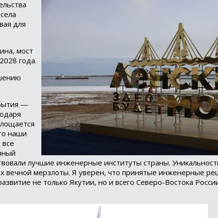
ельства
 села
вая для
ина, мост
2028 года.
ашению
обытия —
годаря
площается
что наши
 все
енный
ствовали лучшие инженерные институты страны. Уникальность
иях вечной мерзлоты. Я уверен, что принятые инженерные р
азвитие не только Якутии, но и всего Северо-Востока России