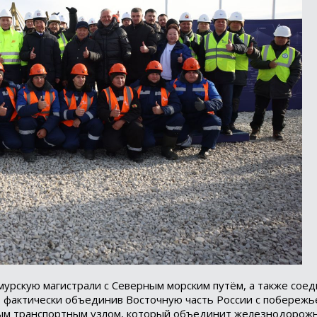
мурскую магистрали с Северным морским путём, а также сое
, фактически объединив Восточную часть России с побережь
жным транспортным узлом, который объединит железнодорож