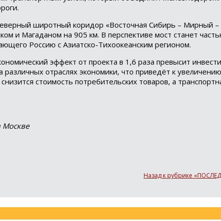
роги.
северный широтный коридор «Восточная Сибирь – Мирный – 
ом и Магаданом на 905 км. В перспективе мост станет част
ающего Россию с Азиатско-Тихоокеанским регионом.
номический эффект от проекта в 1,6 раза превысит инвест
 различных отраслях экономики, что приведёт к увеличени
 снизится стоимость потребительских товаров, а транспортн
в Москве
Назад к рубрике «ПОСЛ