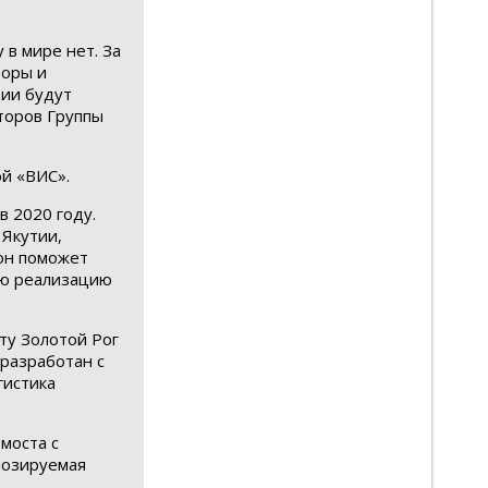
 в мире нет. За
торы и
ции будут
торов Группы
й «ВИС».
в 2020 году.
 Якутии,
 он поможет
ую реализацию
ту Золотой Рог
 разработан с
гистика
моста с
гнозируемая