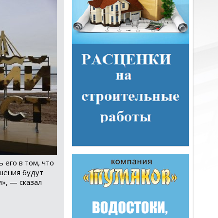
 его в том, что
ешения будут
», — сказал