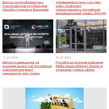
Выпуск крупноформатных
Алюминиевое окно «за один
стеклопакетов под брендом
клик» позволяет
Glassika открыли в Воронеже
спроектировать российский
инновационный сервис ZHUCAD
12.02.2024
05.02.2024
Импортозамещение на
Российская оконная компания
оконном рынке: как российская
Melke масштабирует бизнес и
компания внедряет
открывает новые офисы
уникальную для страны
технологию