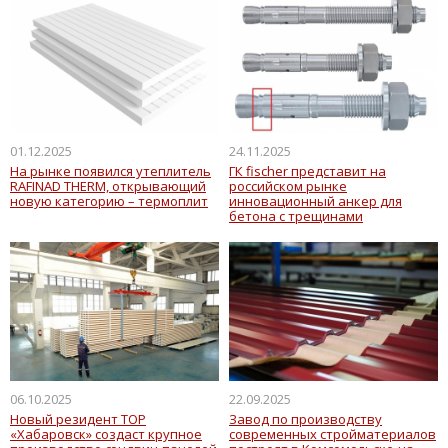
01.12.2025
24.11.2025
На рынке появился утеплитель
ГК fischer представит на
RAFINAD THERM, открывающий
российском рынке
новую категорию – термоплит
инновационный анкер для
бетона с трещинами
06.10.2025
22.09.2025
Новый резидент ТОР
Завод по производству
«Хабаровск» создаст крупное
современных стройматериалов