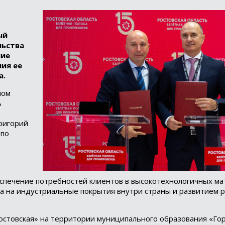
ый
льства
ние
ия ее
а.
ном
ь
ригорий
 по
спечение потребностей клиентов в высокотехнологичных ма
 на индустриальные покрытия внутри страны и развитием р
остовская» на территории муниципального образования «Го