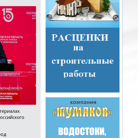
териалах.
оссийского
род