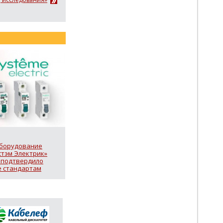
борудование
стэм Электрик»
 подтвердило
е стандартам
«Честная позиция»