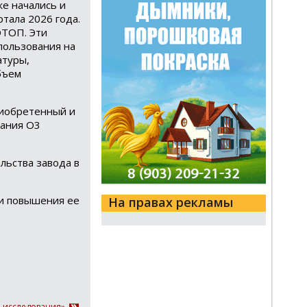
е начались и
тала 2026 года.
ОТОП. Эти
пользования на
атуры,
бъем
приобретенный и
пания О3
льства завода в
 и повышения ее
На правах рекламы
, исследования»