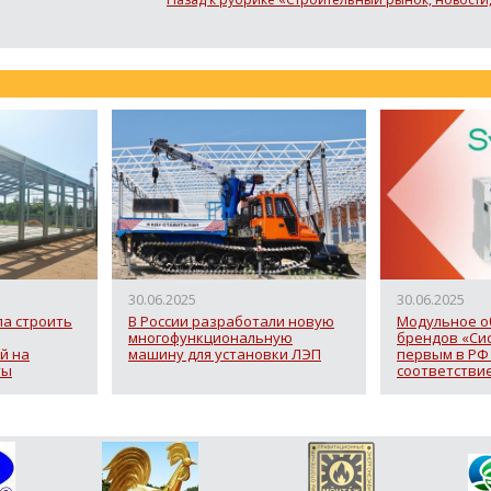
30.06.2025
30.06.2025
ла строить
В России разработали новую
Модульное о
многофункциональную
брендов «Си
й на
машину для установки ЛЭП
первым в РФ
ты
соответстви
ассоциации 