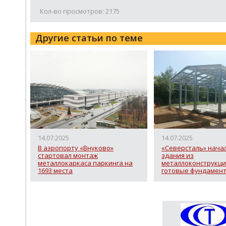
Кол-во просмотров: 2175
Другие статьи по теме
14.07.2025
14.07.2025
В аэропорту «Внуково»
«Северсталь» нача
стартовал монтаж
здания из
металлокаркаса паркинга на
металлоконструкци
1693 места
готовые фундамен