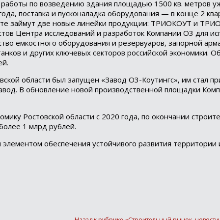
 работы по возведению здания площадью 1500 кв. метров уж
ода, поставка и пусконаладка оборудования — в конце 2 квар
нте займут две новые линейки продукции: ТРИОКОУТ и ТРИ
тов Центра исследований и разработок Компании О3 для ис
тво емкостного оборудования и резервуаров, запорной арм
танков и других ключевых секторов российской экономики. О
ей.
товской области был запущен «Завод О3-Коутингс», им стал 
авод. В обновление новой производственной площадки Ком
мику Ростовской области с 2020 года, по окончании строите
более 1 млрд рублей.
м элементом обеспечения устойчивого развития территории
Назад к рубрике «Строительный рынок, новости