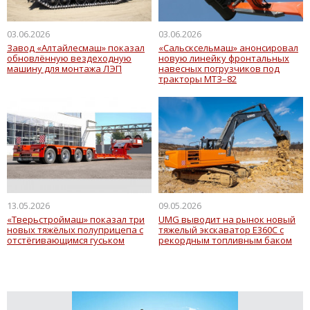
03.06.2026
03.06.2026
Завод «Алтайлесмаш» показал
«Сальсксельмаш» анонсировал
обновлённую вездеходную
новую линейку фронтальных
машину для монтажа ЛЭП
навесных погрузчиков под
тракторы МТЗ–82
13.05.2026
09.05.2026
«Тверьстроймаш» показал три
UMG выводит на рынок новый
новых тяжёлых полуприцепа с
тяжелый экскаватор Е360С с
отстёгивающимся гуськом
рекордным топливным баком