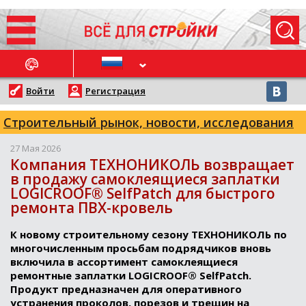
ОСЛЕДНИЕ НОВОСТИ
Войти
Регистрация
Строительный рынок, новости, исследования
27 Мая 2026
Компания ТЕХНОНИКОЛЬ возвращает
в продажу самоклеящиеся заплатки
LOGICROOF® SelfPatch для быстрого
ремонта ПВХ-кровель
К новому строительному сезону ТЕХНОНИКОЛЬ по
многочисленным просьбам подрядчиков вновь
включила в ассортимент самоклеящиеся
ремонтные заплатки LOGICROOF® SelfPatch.
Продукт предназначен для оперативного
устранения проколов, порезов и трещин на