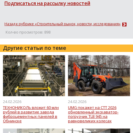
Подписаться на рассылку новостей
Назад к рубрике «Строительный рынок, новости, исследования»
Кол-во просмотров: 898
Другие статьи по теме
24.02.2026
24.02.2026
ТЕХНОНИКОЛЬ вложит 60 млн
UMG покажет на СТТ 2026
рублей в развитие завода
обновленный экскаватор-
фиброцементных панелей в
погрузчик TLB 945 на
Обнинске
равновеликих колесах