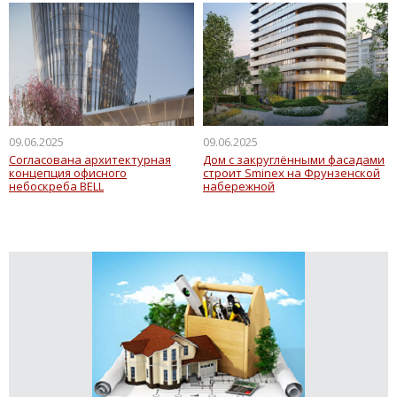
09.06.2025
09.06.2025
Согласована архитектурная
Дом с закруглёнными фасадами
концепция офисного
строит Sminex на Фрунзенской
небоскреба BELL
набережной