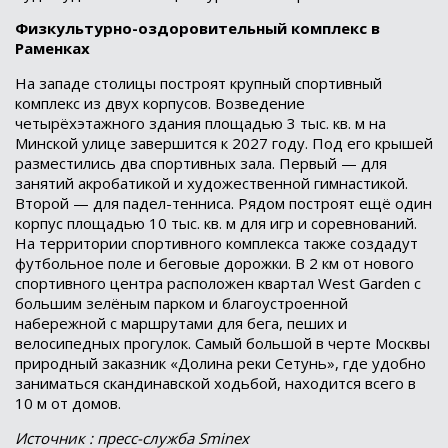
Физкультурно-оздоровительный комплекс в
Раменках
На западе столицы построят крупный спортивный
комплекс из двух корпусов. Возведение
четырёхэтажного здания площадью 3 тыс. кв. м на
Минской улице завершится к 2027 году. Под его крышей
разместились два спортивных зала. Первый — для
занятий акробатикой и художественной гимнастикой.
Второй — для падел-тенниса. Рядом построят ещё один
корпус площадью 10 тыс. кв. м для игр и соревнований.
На территории спортивного комплекса также создадут
футбольное поле и беговые дорожки. В 2 км от нового
спортивного центра расположен квартал West Garden с
большим зелёным парком и благоустроенной
набережной с маршрутами для бега, пеших и
велосипедных прогулок. Самый большой в черте Москвы
природный заказник «Долина реки Сетунь», где удобно
заниматься скандинавской ходьбой, находится всего в
10 м от домов.
Источник : пресс-служба Sminex