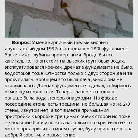
Вопрос:
У меня кирпичный (белый кирпич)
двухэтажный дом 1997г.п. с подвалом 180h,фундамент-
блоки ниже глубины промерзания .Вроде бы все
капитально, но он стоит на высоких грунтовых водах,
эксплуатировался кое-как, дренажа фундамента не было,
водостоков тоже .Отмостка только с двух сторон да и та
прохудилась. Вообщем это была дача ,зимой она не
отапливалась. Дренаж фундамента я сделал, собираюсь
отмостку и водостоки. Теперь главное :в подвале
раньше была вода ,теперь она уходит. На фасаде
посередине стены есть трещина, не большая но на 2/3
стены, изнутри нет, а вот в месте примыкания
пристройки к коробке трещины с обеих сторон но тоже
не большие.Я хочу понять насколько это критично и что
можно предпринять в моем случае, буду признателен за
добрый совет или разьяснение .