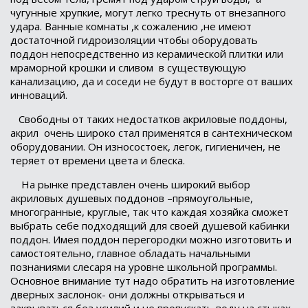
чугунные хрупкие, могут легко треснуть от внезапного
удара. Ванные комнаты ,к сожалению ,не имеют
достаточной гидроизоляции чтобы оборудовать
поддон непосредственно из керамической плитки или
мраморной крошки и сливом
в существующую
канализацию, да и соседи не будут в восторге от ваших
инноваций.
Свободны от таких недостатков акриловые поддоны,
акрил
очень широко стал применятся в сантехническом
оборудовании. Он износостоек, легок, гигиеничен, не
теряет от времени цвета и блеска.
На рынке представлен очень широкий выбор
акриловых душевых поддонов –прямоугольные,
многогранные, круглые, так что каждая хозяйка сможет
выбрать себе подходящий для своей душевой кабинки
поддон. Имея поддон перегородки можно изготовить и
самостоятельно, главное обладать начальными
познаниями слесаря на уровне школьной программы.
Основное внимание тут надо обратить на изготовление
дверных заслонок- они должны открываться и
закрываться без усилий и не пропускать воду на стыках.