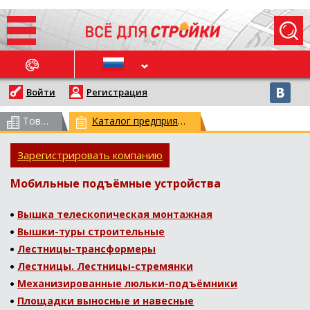
ОСЛЕДНИЕ НОВОСТИ
Войти
Регистрация
Товарный каталог
(всего 62959)
Каталог предприятий
(всего 29773)
Зарегистрировать компанию
Мобильные подъёмные устройства
Вышка телескопическая монтажная
Вышки-туры строительные
Лестницы-трансформеры
Лестницы. Лестницы-стремянки
Механизированные люльки-подъёмники
Площадки выносные и навесные