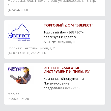
Московская обл., г. Зеленоград, ул. Заводская, д. 18, стр.
1
(495) 542-37-05
ТОРГОВЫЙ ДОМ "ЭВЕРЕСТ"
Торговый Дом «ЭВЕРЕСТ»
реализует и сдает в
АРЕНДУ следующую
продукцию: -опалубка
Воронеж, Текстильщиков, д. 2
стен, колонн и
(473) 239-38-31, 262-21-11.
перекрытий (алюминий,
сталь, пластик, балочно-
ригельная); -расходные
ИНТЕРНЕТ-МАГАЗИН
материалы к опалубке
ИНСТРУМЕНТ И ПИЛЫ. РУ
(балка, эмульсол,
Компания «Инструмент и
пластиковые закладные);
Пилы» искренне
- фанера
поздравляет всех своих
ламинированная, ФСФ,
клиентов с новым 2013
ФК; -лес...
Москва
годом! Желаем Вам
(495)781-92-28
профессионального
роста, здоровья, счастья!