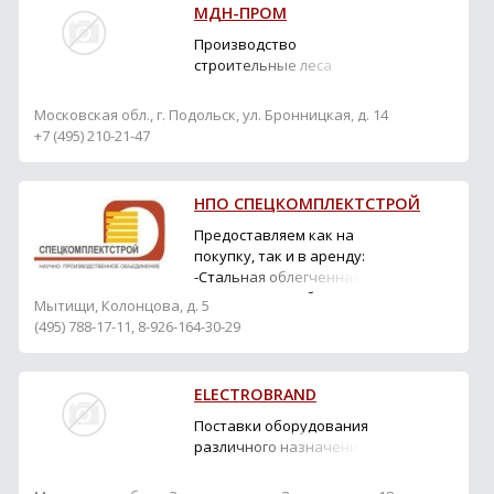
Основные виды нашей
МДН-ПРОМ
продукции – это
универсальные
Производство
строительные леса
строительные леса
рамного типа и
строительные вышки
Московская обл., г. Подольск, ул. Бронницкая, д. 14
туры. Все оборудование
+7 (495) 210-21-47
соответствует
государственным росси...
НПО СПЕЦКОМПЛЕКТСТРОЙ
Предоставляем как на
покупку, так и в аренду:
-Стальная облегченная
стеновая опалубка;
Мытищи, Колонцова, д. 5
-Опалубка колонн;
(495) 788-17-11, 8-926-164-30-29
-Опалубка перекрытий;
-Рамная опалубка;
-Выносные площадки;
ELECTROBRAND
-Навесные площадки;
Можете приобрести:
Поставки оборудования
-Пластиковые
различного назначения
фиксаторы; -Тяжи, гайки;
-Сэндвич-пан...