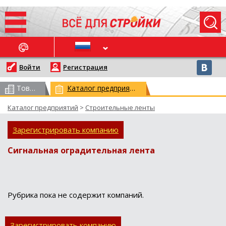
ОСЛЕДНИЕ НОВОСТИ
Войти
Регистрация
Товарный каталог
(всего 62959)
Каталог предприятий
(всего 29787)
Каталог предприятий
>
Строительные ленты
Зарегистрировать компанию
Сигнальная оградительная лента
Рубрика пока не содержит компаний.
Зарегистрировать компанию