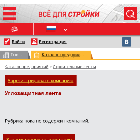
ОСЛЕДНИЕ НОВОСТИ
Войти
Регистрация
Товарный каталог
(всего 62958)
Каталог предприятий
(всего 29766)
Каталог предприятий
>
Строительные ленты
Зарегистрировать компанию
Углозащитная лента
Рубрика пока не содержит компаний.
Зарегистрировать компанию