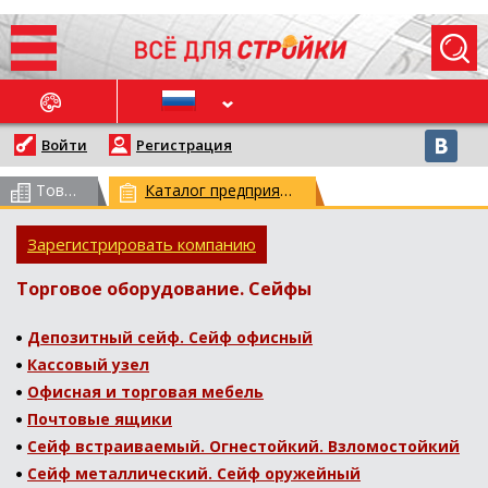
ОСЛЕДНИЕ НОВОСТИ
Войти
Регистрация
Товарный каталог
(всего 62959)
Каталог предприятий
(всего 29775)
Зарегистрировать компанию
Торговое оборудование. Сейфы
Депозитный сейф. Сейф офисный
Кассовый узел
Офисная и торговая мебель
Почтовые ящики
Сейф встраиваемый. Огнестойкий. Взломостойкий
Сейф металлический. Сейф оружейный