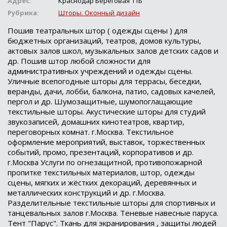
Адрес:
Краснодар Береговая 11Б
Рубрика:
Шторы. Оконный дизайн
Пошив театральных штор ( одежды сцены ) для
бюджетных организаций, театров, домов культуры,
актовых залов школ, музыкальных залов детских садов и
др. Пошив штор любой сложности для
административных учреждений и одежды сцены.
Уличные всепогодные шторы для террасы, беседки,
веранды, дачи, лобби, балкона, патио, садовых качелей,
пергол и др. Шумозащитные, шумопоглащающие
текстильные шторы. Акустические шторы для студий
звукозаписей, домашних кинотеатров, квартир,
переговорных комнат. г.Москва. Текстильное
оформление мероприятий, выставок, торжественных
событий, промо, презентаций, корпоративов и др.
г.Москва Услуги по огнезащитной, противопожарной
пропитке текстильных материалов, штор, одежды
сцены, мягких и жёстких декораций, деревянных и
металлических конструкций и др. г.Москва.
Разделительные текстильные шторы для спортивных и
танцевальных залов г.Москва. Теневые навесные паруса.
Тент "Парус". Ткань для экранирования , защиты людей