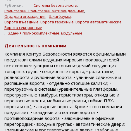
Рубрики:
Системы безопасности
,
Рольставни. Рольставни антивандальные
,
Ограды и ограждения
,
Шлагбаумы
,
Ворота въездные. Ворота гаражные. Ворота автоматические.
Ворота секционные
,
Здания полнокомплектные, модульные
Деятельность компании
Компания Контур Безопасности является официальными
представителями ведущих мировых производителей
всех комплектующих и готовых изделий следующих
товарных групп: • секционные ворота; • рольставни,
рольворота и рулонные ворота; • уличные сдвижные и
распашные ворота; • отдельно стоящие калитки; •
перегрузочные системы (уравнительные платформы,
перегрузочные тамбуры, герметизаторы, откидные и
переносные мосты, мобильные рампы, гибкие ПВХ-
ворота и пр.); • ангарные ворота. Кроме этого компания
предлагает: • складные и откатные ворота; •
противопожарные ворота; • алюминиевые офисные
перегородки; • входные группы; • автоматические двери;
• технические и противопожарные двери; • заборные