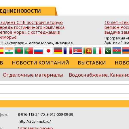
ЕДНИЕ НОВОСТИ
зидент СПВ построит вторую
10 лет «Ге
ередь гостиничного комплекса
регион Росс
ёплое море» с коттеджами в
выдаче зем
риморье
Программа «Г
Арктике 1 и
О «Аквапарк «Тёплое Море», имеющее
10 лет в ДФО 
атус резидента свободного порта
время она с
адивосток (СПВ), продолжает развитие
результатив
ристической инфраструктуры в Хасанском
возможность
йоне Приморского края. В посёлке
В
НОВОСТИ КОМПАНИЙ
ВЫСТАВКИ
НОВО
для строител
авянка‑3 на юго‑восточном побережье
сельского хо
луострова Брюса стартовало
туристическ
роительство второй очереди гостиничного
Отделочные материалы
Водоснабжение. Канали
программы в
мплекса «Тёплое море». В рамках проекта
России...
крыта процедура свободной таможенной
ны (СТЗ), позволяющая ...
Еще
фон:
8-916-113-24-70, 8-915-009-09-39
http://3dvl-msk.ru/
а:
Отправить письмо