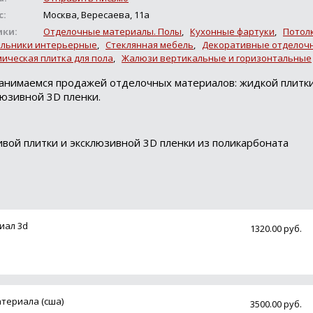
с:
Москва, Вересаева, 11а
ики:
Отделочные материалы. Полы
,
Кухонные фартуки
,
Потол
ильники интерьерные
,
Стеклянная мебель
,
Декоративные отделоч
ическая плитка для пола
,
Жалюзи вертикальные и горизонтальные
анимаемся продажей отделочных материалов: жидкой плитки
люзивной 3D пленки.
ой плитки и эксклюзивной 3D пленки из поликарбоната
иал 3d
1320.00 руб.
атериала (сша)
3500.00 руб.