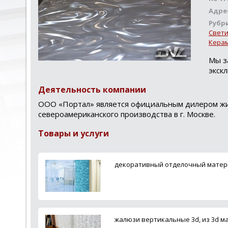
Адре
Рубр
Свет
Керам
Мы з
экск
Деятельность компании
ООО «Портал» является официальным дилером жив
североамериканского производства в г. Москве.
Товары и услуги
декоративный отделочный матер
жалюзи вертикальные 3d, из 3d м