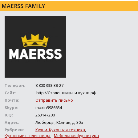
MAERSS FAMILY
Телефон:
8 800 333-38-27
Сайт:
http://Столешницы-и-кухни.рф
Почта:
Отправить письмо
Skype:
maxin9986634
ICQ:
263147200
Адрес:
Люберцы, Южная, д. 30а
Рубрики:
Кухни. Кухонная техника
,
Кухонные столешницы
,
Мебельная фурнитура