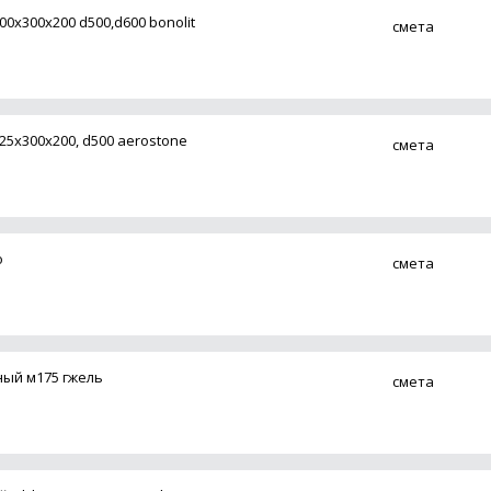
0х300х200 d500,d600 bonolit
смета
5х300х200, d500 aerostone
смета
о
смета
ый м175 гжель
смета