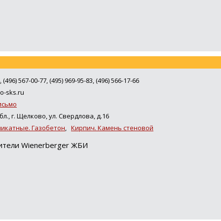
, (496) 567-00-77, (495) 969-95-83, (496) 566-17-66
o-sks.ru
исьмо
л., г. Щелково, ул. Свердлова, д.16
ликатные. Газобетон
,
Кирпич. Камень стеновой
ители Wienerberger ЖБИ