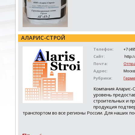
АЛАРИС-СТРОЙ
Телефон:
+7 (49
Сайт:
http:/
Почта:
Отпр
Адрес:
Москв
Рубрики:
Герме
Компания Аларис-С
уровень предостав
строительных и п
продукция подтвер
транспортом во все регионы России. Для наших п