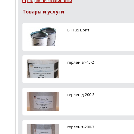
Подробнее о компании
Товары и услуги
БП Г35 Брит
герлен аг-45-2
герлен д-200-3
герлен т-200-3