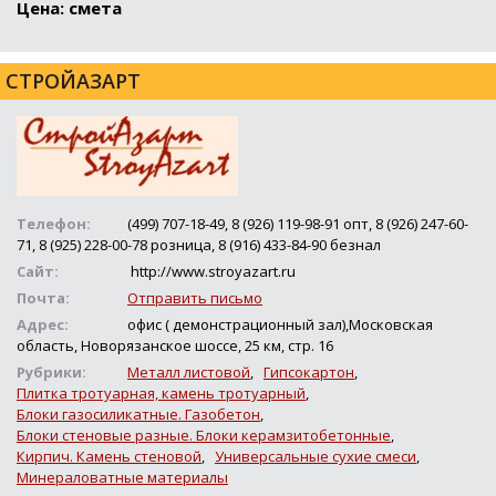
Цена: смета
СТРОЙАЗАРТ
Телефон:
(499) 707-18-49, 8 (926) 119-98-91 опт, 8 (926) 247-60-
71, 8 (925) 228-00-78 розница, 8 (916) 433-84-90 безнал
Сайт:
http://www.stroyazart.ru
Почта:
Отправить письмо
Адрес:
офис ( демонстрационный зал),Московская
область, Новорязанское шоссе, 25 км, стр. 16
Рубрики:
Металл листовой
,
Гипсокартон
,
Плитка тротуарная, камень тротуарный
,
Блоки газосиликатные. Газобетон
,
Блоки стеновые разные. Блоки керамзитобетонные
,
Кирпич. Камень стеновой
,
Универсальные сухие смеси
,
Минераловатные материалы