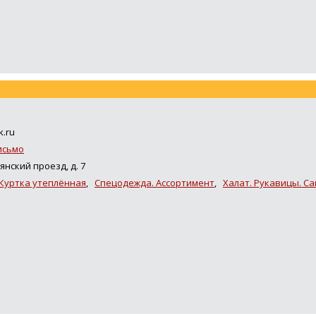
k.ru
исьмо
нский проезд, д. 7
Куртка утеплённая
,
Спецодежда. Ассортимент
,
Халат. Рукавицы. Са