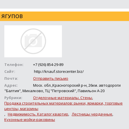
ЯГУПОВ
Телефон:
+7 (926) 854-29-89
Сайт:
http://knauf.storecenter.biz/
Почта:
Отправить письмо
Адрес:
Моск. обл.,Красногорский р-н, 26км. автодороги
"Балтия", Михалково, ТЦ "Петровский", Павильон А-20
Рубрики:
Отделочные материалы. Стены
,
Продажа строительных материалов: рынки, ярмарки, торговые
центры, магазины
,
Недвижимость. Каталог квартир
,
Лестницы чердачные
,
Кухонные мойки-раковины