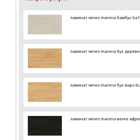
ламинат wineo marena бамбук ba
ламинат wineo marena бук дерев
ламинат wineo marena бук марэ b
ламинат wineo marena венге афр