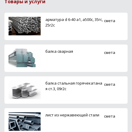
Товары и услуги
арматура d 6-40 а1, а500с, 35гс,
смета
25г2с
балка сварная
смета
балка стальная горячекатана
смета
я ст.3, 09г2с
лист из нержавеющей стали
смета