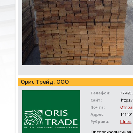
Орис Трейд, ООО
Телефон:
+7 495
Сайт:
https:/
Почта:
Отпра
Адрес:
141401
Рубрики:
Шпон
Оптово-розничная 