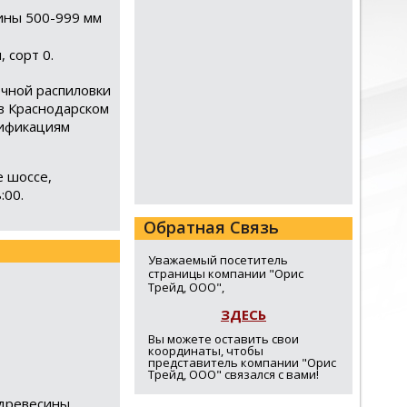
лины 500-999 мм
 сорт 0.
очной распиловки
в Краснодарском
цификациям
е шоссе,
:00.
Обратная Связь
Уважаемый посетитель
страницы компании "Орис
Трейд, ООО",
ЗДЕСЬ
Вы можете оставить свои
координаты, чтобы
представитель компании "Орис
Трейд, ООО" связался с вами!
древесины,