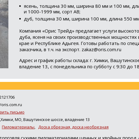
ясень, толщина 30 мм, ширина 80 мм и 100 мм, д
и 1000-1999 мм, сорт АВ;
дуб, толщина 30 мм, ширина 100 мм, длина 550 мм,
Компания «Орис Трейд» предлагает услуги высокот
дуба, ясеня на своих производственных мощностях 
крае и Республике Адыгея. Готовы работать по спе
заказчика, в т.ч. на экспорт. zakaz@oris.com.ru
Адрес и график работы склада: г. Химки, Вашутинско
владение 13, с понедельника по субботу с 9:30 до 18
 2121706
/oris.com.ru
вить письмо
,Химки, МО, Вашутинское шоссе, владение 13
,
Пиломатериалы
,
Доска обрезная, доска необрезная
торговля сухими пиломатериалами ценных и хвойных пород 