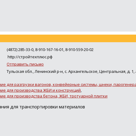
(4872) 285-33-0, 8-910-167-16-01, 8-910-559-20-02
http://стройтехплюс.рф
Отправить письмо
Тульская обл., Ленинский р-н, с. Архангельское, Центральная, д. 1, 
е для разгрузки вагонов, конвейерные системы, шнеки, парогенера
ие для производства ЖБИ и конструкций
,
ие для производства бетона, ЖБИ, тротуарной плитки
ния для транспортировки материалов