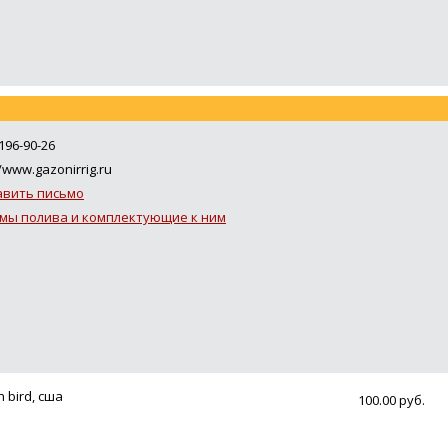
196-90-26
/www.gazonirrig.ru
авить письмо
мы полива и комплектующие к ним
 bird, сша
100.00 руб.