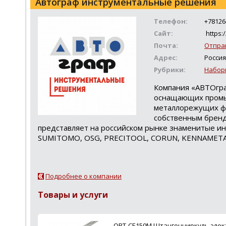
Автограф инструментальные решения
Телефон:
+78126
Сайт:
https:/
Почта:
Отпра
Адрес:
Россия
Рубрики:
Набор
Компания «АВТОгра
оснащающих промыш
металлорежущих фр
собственным брен
представляет на российском рынке знаменитые 
SUMITOMO, OSG, PRECITOOL, CORUN, KENNAMETAL. 
Подробнее о компании
Товары и услуги
OPT-CE150M Штангенциркуль элек