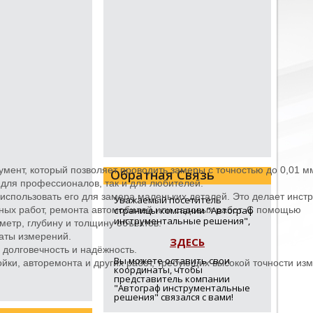
ент, который позволяет проводить замеры с точностью до 0,01 м
Обратная Связь
 для профессионалов, так и для любителей.
 использовать его для замера маленьких деталей. Это делает инст
Уважаемый посетитель
ных работ, ремонта автомобилей или садовых работ. С помощью
страницы компании "Автограф
инструментальные решения",
метр, глубину и толщину объектов.
аты измерений.
ЗДЕСЬ
 долговечность и надёжность.
Вы можете оставить свои
ки, авторемонта и других работ, требующих высокой точности из
координаты, чтобы
представитель компании
"Автограф инструментальные
решения" связался с вами!