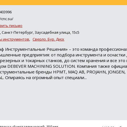
403996
/cnc.su/
вить письмо
, Санкт-Петербург, Заусадебная улица, 15с5
ы инструментов
,
Сверло. Бур. Диск
ф Инструментальные Решения» – это команда профессионал
ленные предприятия: от подбора инструмента и оснастки 
езерных и токарных станков, до систем хранения и все это
дом DEBEVER MACHINING SOLUTION. Компания также офици
инструментальные бренды HPMT, MAQ AB, PROJAHN, JONGEN,
Опираясь на огромный опыт специали...
тронный металлический, 150 мм