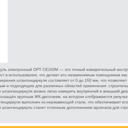
уль электронный OPT-CE150M — это точный измерительный инструм
ост в использовании, что делает его незаменимым помощником как
мерения штангенциркуля составляет от 0 до 150 мм, что позволяет
ым и подходящим для различных областей применения: строитель
о штангенциркуля можно легко измерить внутренний и внешний диа
оснащён крупным ЖК-дисплеем, на котором отображаются результ
генциркуля выполнен из нержавеющей стали, что обеспечивает его
 штангенциркуль станет отличным дополнением арсенала для строй