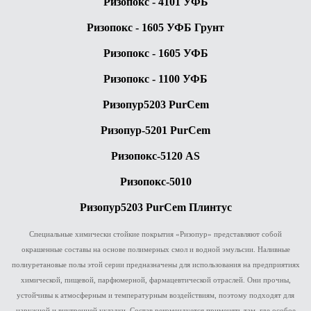
Ризопокс - 4101 УФБ
Ризопокс - 1605 УФБ Грунт
Ризопокс - 1605 УФБ
Ризопокс - 1100 УФБ
Ризопур5203 PurCem
Ризопур-5201 PurCem
Ризопокс-5120 AS
Ризопокс-5010
Ризопур5203 PurCem Плинтус
Специальные химически стойкие покрытия «Ризопур» представляют собой
окрашенные составы на основе полимерных смол и водной эмульсии. Наливные
полиуретановые полы этой серии предназначены для использования на предприятиях
химической, пищевой, парфюмерной, фармацевтической отраслей. Они прочны,
устойчивы к атмосферным и температурным воздействиям, поэтому подходят для
наружной и внутренней укладки. Состав рекомендуется применять там, где особое