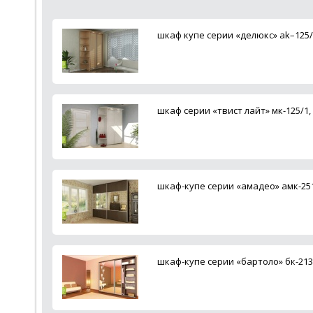
шкаф купе серии «делюкс» ak–125/
шкаф серии «твист лайт» мк-125/1
шкаф-купе серии «амадео» амк-25
шкаф-купе серии «бартоло» бк-21