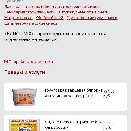
Рубрики:
Лакокрасочные материалы и строительная химия
,
Санитария стройплощадки
,
Штукатурные сухие смеси
,
Жидкое стекло
,
Обойный клей
,
Грунтовочные сухие смеси
,
Шпатлёвочные сухие смеси
«БЛИС – MIX» - производитель строительных и
отделочных материалов.
Подробнее о компании
Товары и услуги
грунтовка кварцевая блис-кнт
754.00
акт универсальная, россия
руб.
жидкое стекло натриевое бли
209.00
с-mix, россия
руб.