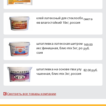
клей латексный для стеклообо
смета
ев влагостойкий 10кг, россия
шпатлевка латексная шитром
169.00
икс финишная, блис-mix 5кг, ро
руб.
ссия
шпатлевка на основе пва улу
82.00 руб.
чшенная, блис-mix 3кг, россия
Смотреть все товары компании