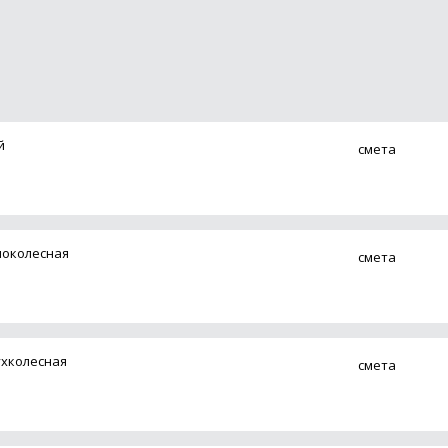
й
смета
ноколесная
смета
ухколесная
смета