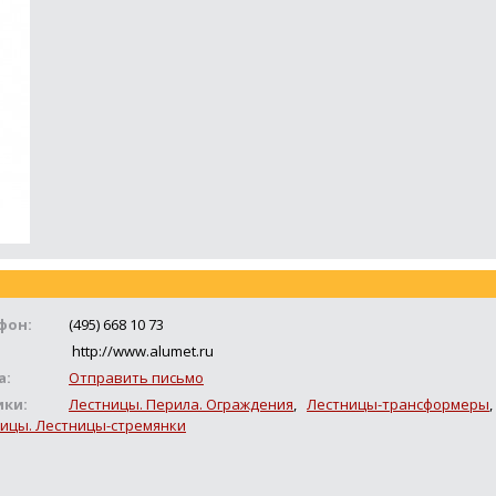
фон:
(495) 668 10 73
http://www.alumet.ru
а:
Отправить письмо
ики:
Лестницы. Перила. Ограждения
,
Лестницы-трансформеры
ицы. Лестницы-стремянки