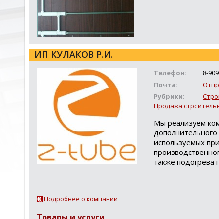
ИП КУЛАКОВ Р.И.
Телефон:
8-909
Почта:
Отпр
Рубрики:
Стро
Продажа строительн
Мы реализуем ком
дополнительного 
используемых при
производственног
также подогрева 
Подробнее о компании
Товары и услуги