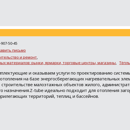
-907-50-45
авить письмо
ительство и ремонт
,
ых материалов: рынки, ярмарки, торговые центры, магазины
,
Тёпл
плектующие и оказываем услуги по проектированию системы
отопления на базе энергосберегающих нагревательных элем
 строительстве малоэтажных объектов жилого, администрат
о назначения.Z-tube идеально подходит для отопления заго
прилегающих территорий, теплиц и бассейнов.