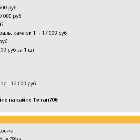
500 руб
9 000 руб
уб
ль, камлок 1" - 17 000 руб
руб
00 руб за 1 шт
р - 12 000 руб
те на сайте Титан706
338742
/titan706.ru