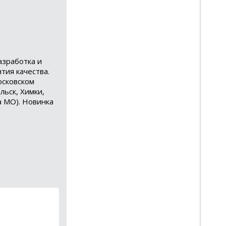
азработка и
тия качества.
осковском
льск, Химки,
а МО). Новинка