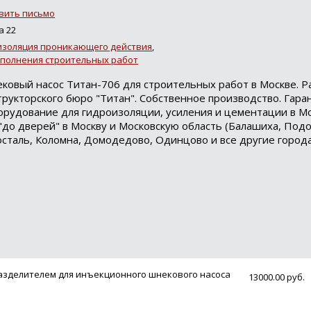
вить письмо
а 22
изоляция проникающего действия
,
полнения строительных работ
овый насос Титан-706 для строительных работ в Москве. Р
рукторского бюро "Титан". Собственное производство. Гаран
орудование для гидроизоляции, усиления и цементации в М
 "до дверей" в Москву и Московскую область (Балашиха, Подо
сталь, Коломна, Домодедово, Одинцово и все другие город
азделителем для инъекционного шнекового насоса
13000.00 руб.