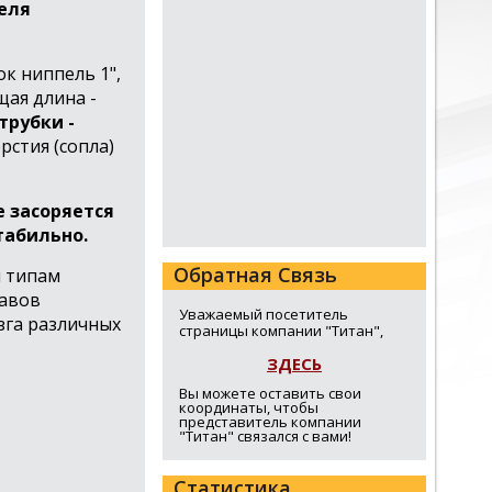
теля
к ниппель 1",
щая длина -
трубки -
рстия (сопла)
е засоряется
табильно.
Обратная Связь
м типам
тавов
Уважаемый посетитель
зга различных
страницы компании "Титан",
ЗДЕСЬ
Вы можете оставить свои
координаты, чтобы
представитель компании
"Титан" связался с вами!
Статистика