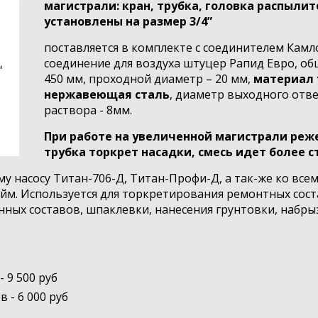
магистрали: кран, трубка, головка распыли
установлены на размер 3/4”
поставляется в комплекте с соединителем Камло
соединение для воздуха штуцер Рапид Евро, об
450 мм, проходной диаметр – 20 мм,
материал 
нержавеющая сталь
, диаметр выходного отве
раствора - 8мм.
При работе на увеличенной магистрали реж
трубка торкрет насадки, смесь идет более с
 насосу Титан-706-Д, Титан-Профи-Д, а так-же ко все
йм. Используется для торкретирования ремонтных сос
нных составов, шпаклевки, нанесения грунтовки, набры
 9 500 руб
 - 6 000 руб