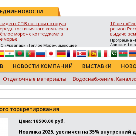
ЕДНИЕ НОВОСТИ
зидент СПВ построит вторую
10 лет «Ге
ередь гостиничного комплекса
регион Росс
ёплое море» с коттеджами в
выдаче зем
риморье
Программа «Г
Арктике 1 и
О «Аквапарк «Тёплое Море», имеющее
10 лет в ДФО 
атус резидента свободного порта
время она с
адивосток (СПВ), продолжает развитие
результатив
ристической инфраструктуры в Хасанском
возможность
йоне Приморского края. В посёлке
В
НОВОСТИ КОМПАНИЙ
ВЫСТАВКИ
НОВО
для строител
авянка‑3 на юго‑восточном побережье
сельского хо
луострова Брюса стартовало
туристическ
роительство второй очереди гостиничного
Отделочные материалы
Водоснабжение. Канали
программы в
мплекса «Тёплое море». В рамках проекта
России...
крыта процедура свободной таможенной
ны (СТЗ), позволяющая ...
Еще
рого торкретирования
Цена: 18500.00 руб.
Новинка 2025, увеличен на 35% внутренний 