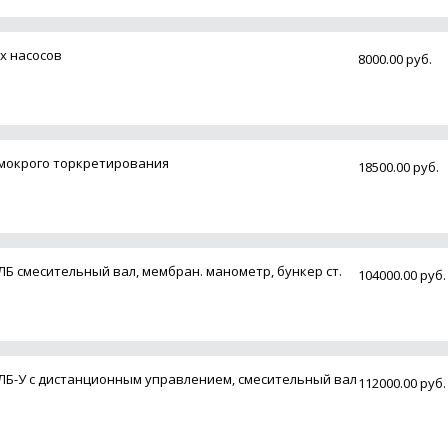
х насосов
8000.00 руб.
я мокрого торкретирования
18500.00 руб.
Б смесительный вал, мембран. манометр, бункер ст.
104000.00 руб.
ЛБ-У с дистанционным управлением, смесительный вал
112000.00 руб.