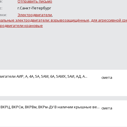
а:
Отправить письмо
с:
г.Санкт-Петербург
ики:
Электродвигатели
,
альные электродвигатели: взрывозащищённые, для агрессивной сре
родвигатели крановые
тели АИР, А, 4А, 5А, 5АМ, 6А, 5АМХ, 5АИ, АД, А...
смета
ВКРЦ, ВКРСм, ВКРВм, ВКРм-ДУ В наличии крышные ве...
смета