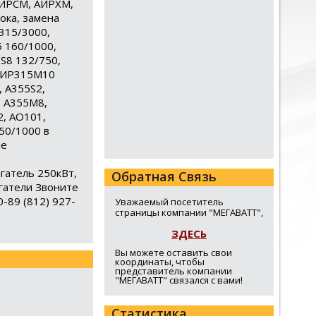
АИРСМ, АИРХМ,
ока, замена
315/3000,
 160/1000,
S8 132/750,
 АИР315М10
 А355S2,
, А355М8,
2, АО101,
50/1000 в
ые
гатель 250кВт,
Обратная Связь
гатели Звоните
-89 (812) 927-
Уважаемый посетитель
страницы компании "МЕГАВАТТ",
ЗДЕСЬ
Вы можете оставить свои
координаты, чтобы
представитель компании
"МЕГАВАТТ" связался с вами!
Статистика