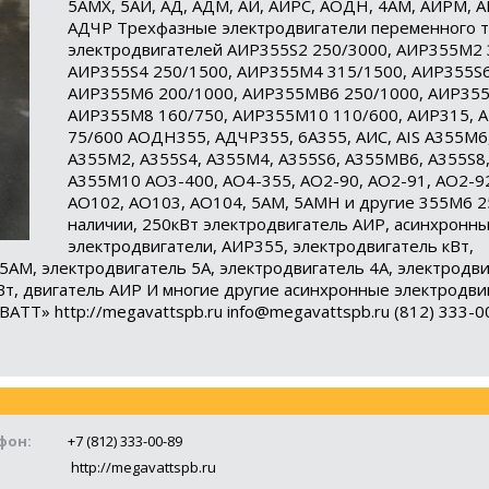
5АМХ, 5АИ, АД, АДМ, АИ, АИРС, АОДН, 4АМ, АИРМ, 
АДЧР Трехфазные электродвигатели переменного т
электродвигателей АИР355S2 250/3000, АИР355М2 
АИР355S4 250/1500, АИР355М4 315/1500, АИР355S6
АИР355М6 200/1000, АИР355МВ6 250/1000, АИР355
АИР355М8 160/750, АИР355М10 110/600, АИР315,
75/600 АОДН355, АДЧР355, 6А355, АИС, AIS А355М6,
А355М2, А355S4, А355М4, А355S6, А355MB6, А355S8
А355М10 АО3-400, АО4-355, АО2-90, АО2-91, АО2-9
АО102, АО103, АО104, 5АМ, 5АМН и другие 355М6 2
наличии, 250кВт электродвигатель АИР, асинхронн
электродвигатели, АИР355, электродвигатель кВт,
5АМ, электродвигатель 5А, электродвигатель 4А, электродви
Вт, двигатель АИР И многие другие асинхронные электродви
ТТ» http://megavattspb.ru info@megavattspb.ru (812) 333-00
фон:
+7 (812) 333-00-89
http://megavattspb.ru