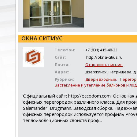
ОКНА СИТИУС
Телефон:
+7 (831) 415-48-23
Сайт:
http://okna-citius.ru
Почта:
Отправить письмо
Адрес:
Дзержинск, Петрищева, д. 
Рубрики:
Двери входные
,
Перегор
Застекление и утепление балконов и ло
Официальный сайт: http://eccodom.com. Основная 
офисных перегородок различного класса. Для прои
Salamander, Brugmann. Заводская сборка. Надежна
офисных перегородок используется профиль Prove
теплоизоляционных свойств проф...