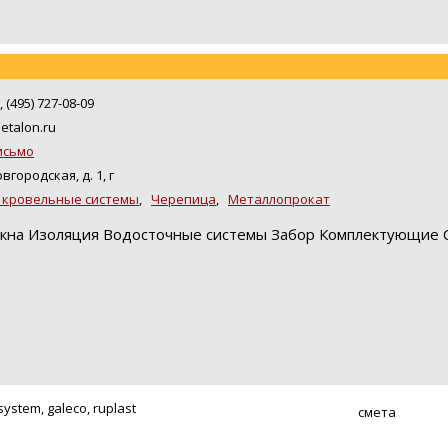
, (495) 727-08-09
etalon.ru
исьмо
вгородская, д. 1, г
 кровельные системы
,
Черепица
,
Металлопрокат
окна Изоляция Водосточные системы Забор Комплектующие 
stem, galeco, ruplast
смета