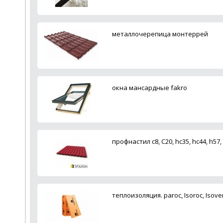
металлочерепица монтеррей
окна мансардные fakro
профнастил c8, С20, hc35, hc44, h57,
теплоизоляция. paroc, Isoroc, Isove