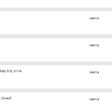
смета
смета
 h60, h75, h114
смета
r, knauf
смета