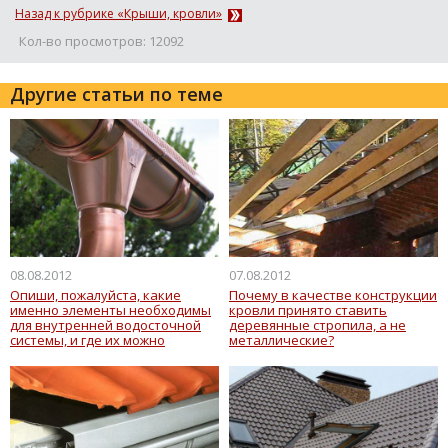
Назад к рубрике «Крыши, кровли»
Кол-во просмотров: 12092
Другие статьи по теме
08.08.2012
07.08.2012
Опиши, пожалуйста, какие
Почему в качестве конструкции
именно элементы необходимы
кровли принято ставить
для внутренней водосточной
деревянные стропила, а не
системы, и где их можно
металлические?
приобрести? Водосток
пластиковый d=110 мм, длина
около 30 п.м.