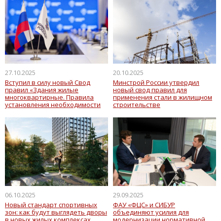
27.10.2025
20.10.2025
Вступил в силу новый Свод
Минстрой России утвердил
правил «Здания жилые
новый свод правил для
многоквартирные. Правила
применения стали в жилищном
установления необходимости
строительстве
проведения капремонта»
06.10.2025
29.09.2025
Новый стандарт спортивных
ФАУ «ФЦС» и СИБУР
зон: как будут выглядеть дворы
объединяют усилия для
в новых жилых комплексах
модернизации нормативной