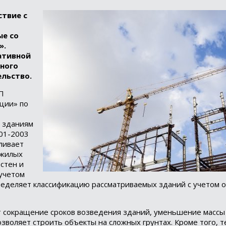
ствие с
ые со
».
ативной
ного
льство.
П
кции» по
 зданиям
-01-2003
ливает
 жилых
стен и
 учетом
ределяет классификацию рассматриваемых зданий с учетом 
 сокращение сроков возведения зданий, уменьшение массы
озволяет строить объекты на сложных грунтах. Кроме того, 