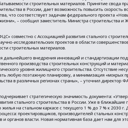
батываемости строительных материалов. Принятие свода пра
ительства в России, дает возможность повысить скорость 
ства, что соответствует задачам федерального проекта «Нов
жизни», – сообщил заместитель Министра строительства и 
ЦС» совместно с Ассоциацией развития стального строитель
научно-исследовательских проектов в области совершенство
сти строительных материалов.
для дальнейшего внедрения инноваций и стандартизации под
ственного производства строительных конструкций и матери
ического уровня жилищного строительства. Отсутствие несу
вать любую поэтажную планировку, а минимизация «мокрых п
ьства в различных регионах страны», – уточнил директор 
 подчеркивает стратегическую значимость документа: «Утве
азвития стального строительства в России. Уже в ближайшие 
илья на стальном каркасе с текущего 1 % до 7 % к 2030 г. 
роцесса: проектировщиков, производителей стальных конст
и органов власти. Новая нормативная база дает нам для это