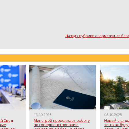
Назад к рубрике «Нормативная база
13.10.2025
06.10.2025
ый Свод
Минстрой продолжает работу
Новый станд
лые
по совершенствованию
зон: как буд