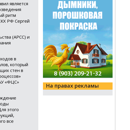
вил является
возведения
ый ритм
ЖКХ РФ Сергей
ства (АРСС) и
вания
ходов в
алов, который
щих стен в
роцессов»
ФАУ «ФЦС»
На правах рекламы
рждение
годы
Для этого
рукций,
го все