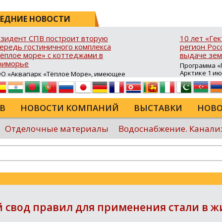
ЕДНИЕ НОВОСТИ
зидент СПВ построит вторую
10 лет «Ге
ередь гостиничного комплекса
регион Росс
ёплое море» с коттеджами в
выдаче зем
риморье
Программа «Г
Арктике 1 и
О «Аквапарк «Тёплое Море», имеющее
10 лет в ДФО 
атус резидента свободного порта
время она с
адивосток (СПВ), продолжает развитие
результатив
ристической инфраструктуры в Хасанском
возможность
йоне Приморского края. В посёлке
В
НОВОСТИ КОМПАНИЙ
ВЫСТАВКИ
НОВО
для строител
авянка‑3 на юго‑восточном побережье
сельского хо
луострова Брюса стартовало
туристическ
роительство второй очереди гостиничного
Отделочные материалы
Водоснабжение. Канали
программы в
мплекса «Тёплое море». В рамках проекта
России...
крыта процедура свободной таможенной
ны (СТЗ), позволяющая ...
Еще
й свод правил для применения стали в