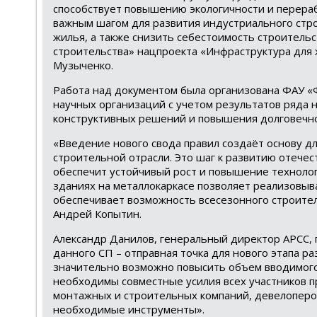
способствует повышению экологичности и перера
важным шагом для развития индустриального стро
жилья, а также снизить себестоимость строитель
строительства» нацпроекта «Инфраструктура для 
Музыченко.
Работа над документом была организована ФАУ «Ф
научных организаций с учетом результатов ряда 
конструктивных решений и повышения долговечно
«Введение нового свода правил создаёт основу 
строительной отрасли. Это шаг к развитию отече
обеспечит устойчивый рост и повышение технолог
зданиях на металлокаркасе позволяет реализовы
обеспечивает возможность всесезонного строител
Андрей Копытин.
Александр Данилов, генеральный директор АРСС,
данного СП – отправная точка для нового этапа р
значительно возможно повысить объем вводимого ж
необходимы совместные усилия всех участников п
монтажных и строительных компаний, девелоперов 
необходимые инструменты».