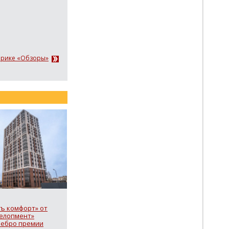
брике «Обзоры»
ъ комфорт» от
елопмент»
ребро премии