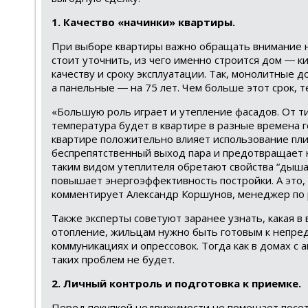
1. Качество «начинки» квартиры.
При выборе квартиры важно обращать внимание н
стоит уточнить, из чего именно строится дом ― 
качеству и сроку эксплуатации. Так, монолитные д
а панельные ― на 75 лет. Чем больше этот срок, 
«Большую роль играет и утепление фасадов. От ти
температура будет в квартире в разные времена г
квартире положительно влияет использование пли
беспрепятственный выход пара и предотвращает 
таким видом утеплителя обретают свойства “дыша
повышает энергоэффективность постройки. А это,
комментирует Александр Коршунов, менеджер по 
Также эксперты советуют заранее узнать, какая в
отопление, жильцам нужно быть готовым к непред
коммуникациях и опрессовок. Тогда как в домах 
таких проблем не будет.
2. Личный контроль и подготовка к приемке.
Перед покупкой недвижимости не помешает посет