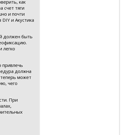
верить, как
а счет тяги
шно и почти
 DIY и Акустика
ый должен быть
еофиксацию.
и легко
о привлечь
оцедура должна
 теперь может
ию, чего
сти. При
алах,
лнительных