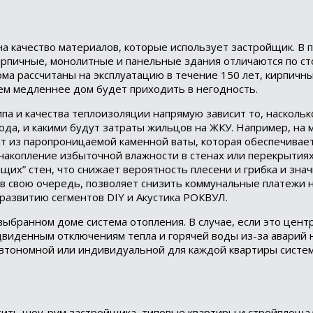
а качество материалов, которые использует застройщик. В 
кирпичные, монолитные и панельные здания отличаются по ст
ома рассчитаны на эксплуатацию в течение 150 лет, кирпичны
тем медленнее дом будет приходить в негодность.
па и качества теплоизоляции напрямую зависит то, насколь
ода, и какими будут затраты жильцов на ЖКУ. Например, на 
т из паропроницаемой каменной ваты, которая обеспечивае
накопление избыточной влажности в стенах или перекрытия
щих” стен, что снижает вероятность плесени и грибка и зна
 в свою очередь, позволяет снизить коммунальные платежи 
развитию сегментов DIY и Акустика РОКВУЛ.
 выбранном доме система отопления. В случае, если это цен
виденным отключениям тепла и горячей воды из-за аварий 
с автономной или индивидуальной для каждой квартиры систе
ить шоу-рум застройщика, типовые квартиры и стройплоща