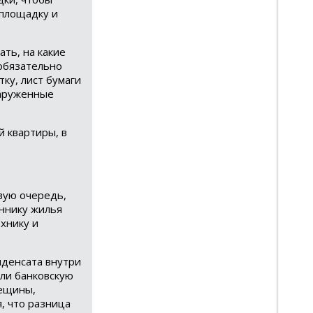
 площадку и
ать, на какие
обязательно
ку, лист бумаги
наруженные
 квартиры, в
вую очередь,
ннику жилья
ехнику и
нденсата внутри
или банковскую
рещины,
, что разница