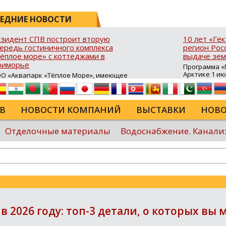
ЕДНИЕ НОВОСТИ
зидент СПВ построит вторую
10 лет «Ге
ередь гостиничного комплекса
регион Росс
ёплое море» с коттеджами в
выдаче зем
риморье
Программа «Г
Арктике 1 и
О «Аквапарк «Тёплое Море», имеющее
10 лет в ДФО 
атус резидента свободного порта
время она с
адивосток (СПВ), продолжает развитие
результатив
ристической инфраструктуры в Хасанском
возможность
йоне Приморского края. В посёлке
В
НОВОСТИ КОМПАНИЙ
ВЫСТАВКИ
НОВО
для строител
авянка‑3 на юго‑восточном побережье
сельского хо
луострова Брюса стартовало
туристическ
роительство второй очереди гостиничного
Отделочные материалы
Водоснабжение. Канали
программы в
мплекса «Тёплое море». В рамках проекта
России...
крыта процедура свободной таможенной
ны (СТЗ), позволяющая ...
Еще
в 2026 году: топ-3 детали, о которых вы 