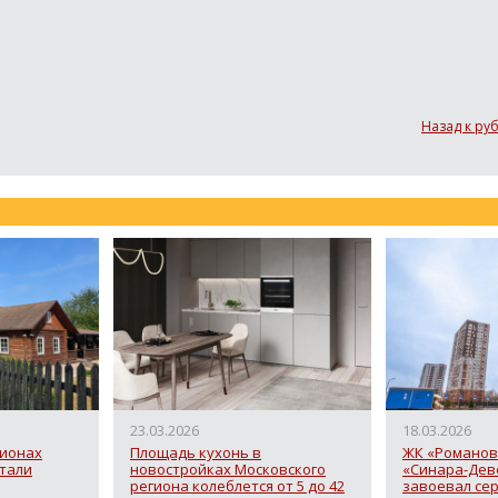
Назад к ру
23.03.2026
18.03.2026
гионах
Площадь кухонь в
ЖК «Романов
стали
новостройках Московского
«Синара-Дев
региона колеблется от 5 до 42
завоевал се