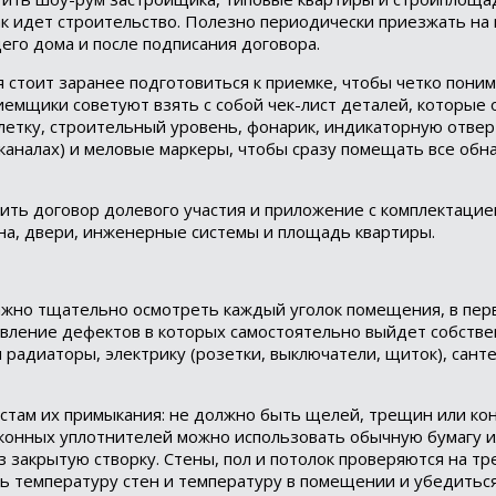
ак идет строительство. Полезно периодически приезжать на
его дома и после подписания договора.
я стоит заранее подготовиться к приемке, чтобы четко поним
емщики советуют взять с собой чек-лист деталей, которые 
летку, строительный уровень, фонарик, индикаторную отверт
 каналах) и меловые маркеры, чтобы сразу помещать все об
ть договор долевого участия и приложение с комплектацией
кна, двери, инженерные системы и площадь квартиры.
Важно тщательно осмотреть каждый уголок помещения, в пер
вление дефектов в которых самостоятельно выйдет собстве
 радиаторы, электрику (розетки, выключатели, щиток), сант
стам их примыкания: не должно быть щелей, трещин или ко
 оконных уплотнителей можно использовать обычную бумагу 
 закрытую створку. Стены, пол и потолок проверяются на т
ь температуру стен и температуру в помещении и убедиться