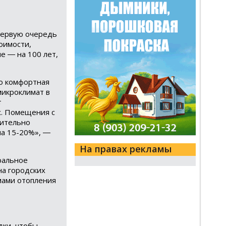
первую очередь
оимости,
е ― на 100 лет,
ко комфортная
микроклимат в
т
х. Помещения с
чительно
на 15-20%», ―
На правах рекламы
тральное
на городских
мами отопления
дки, чтобы