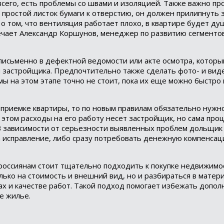
всего, есть проблемы со швами и изоляцией. Также важно про
простой листок бумаги к отверстию, он должен прилипнуть з
т о том, что вентиляция работает плохо, в квартире будет ду
ечает Александр Коршунов, менеджер по развитию сегментов
письменно в дефектной ведомости или акте осмотра, котор
м застройщика. Предпочтительно также сделать фото- и вид
ы на этом этапе точно не стоит, пока их еще можно быстро 
приемке квартиры, то по новым правилам обязательно нужн
 этом расходы на его работу несет застройщик, но сама пр
 зависимости от серьезности выявленных проблем дольщик
 исправление, либо сразу потребовать денежную компенсац
россиянам стоит тщательно подходить к покупке недвижимо
ько на стоимость и внешний вид, но и разбираться в матери
х и качестве работ. Такой подход помогает избежать допо
е жилье.