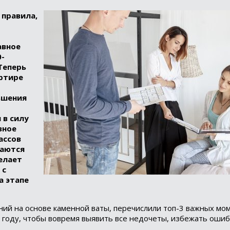
 правила,
авное
0-
Теперь
ртире
ьшения
 в силу
вное
ассов
каются
елает
 с
а этапе
ий на основе каменной ваты, перечислили топ-3 важных мо
6 году, чтобы вовремя выявить все недочеты, избежать ошиб