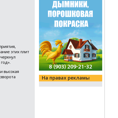
приятия,
ание этих плит
дчеркнул
год».
и высокая
азворота
На правах рекламы