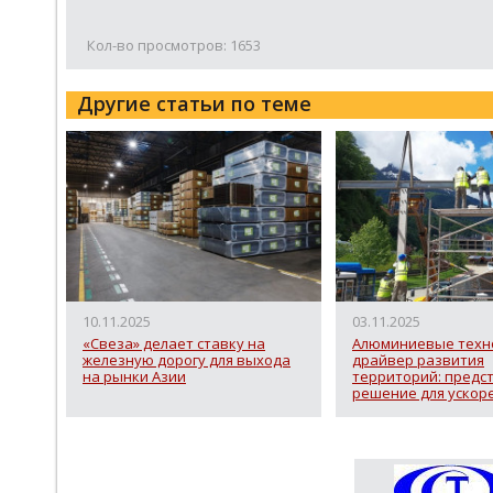
Кол-во просмотров: 1653
Другие статьи по теме
10.11.2025
03.11.2025
«Свеза» делает ставку на
Алюминиевые техно
железную дорогу для выхода
драйвер развития
на рынки Азии
территорий: предс
решение для ускор
строительства
инфраструктуры