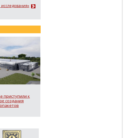
, исследования»
е приступили к
зе создания
лопакетов