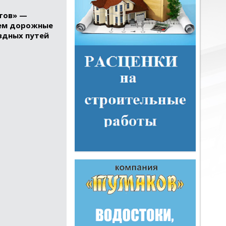
тов» —
ием дорожные
здных путей