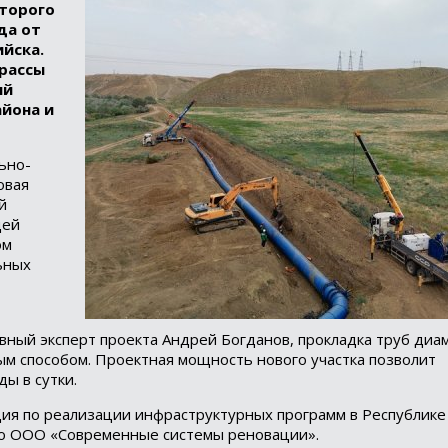
второго
да от
йска.
трассы
ый
йона и
ьно-
овая
й
щей
ом
ьных
авный эксперт проекта Андрей Богданов, прокладка труб ди
ым способом. Проектная мощность нового участка позволит
ы в сутки.
ия по реализации инфраструктурных программ в Республике 
о ООО «Современные системы реновации».