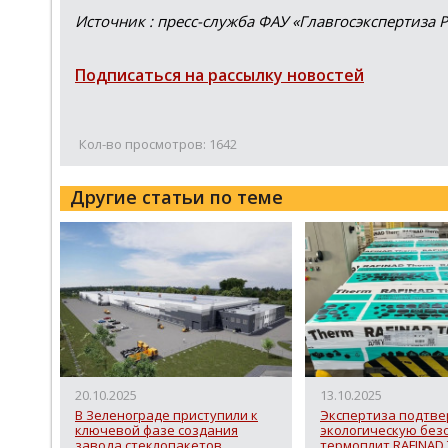
Источник : пресс-служба ФАУ «Главгосэкспертиза 
Подписаться на рассылку новостей
Кол-во просмотров: 1642
Другие статьи по теме
20.10.2025
13.10.2025
В Зеленограде приступили к
Экспертиза подтве
ключевой фазе создания
экологическую без
завода стеклопакетов
термоплит RAFINAD