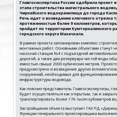
Главгосэкспертиза России одобрила проект 
этапа строительства магистрального водово
Чиркейского водохранилища до города Каспи
Речь идет о возведении ключевого отрезка 
протяженностью более 9 километров, котор
пройдет по территории Кумторкалинского ра
городского округа Махачкала.
В рамках проекта запланирован комплекс строител
монтажных работ. Основными объектами станут н
насосная станция №4 с подъездной автомобильно
дорогой, а также два резервуара чистой воды об
емкостью свыше 2000 кубических метров. Проект
предусмотрено и возведение других вспомогател
сооружений, необходимых для функционирования
инфраструктуры водовода.
Как пояснил представитель Главгосэкспертизы, гл
будет осуществляться как открытым, так и закрыт
транспортировать более 176 тысяч кубометров вод
Застройщиком объекта выступает ГАУ РД «Дирекц
Функции генерального проектировщика выполнил