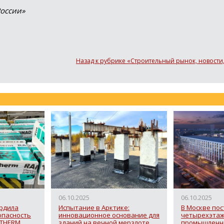
России»
Назад к рубрике «Строительный рынок, новости
06.10.2025
06.10.2025
рдила
Испытание в Арктике:
В Москве по
опасность
инновационное основание для
четырехэта
 THERM
зданий на вечной мерзлоте
промышленн