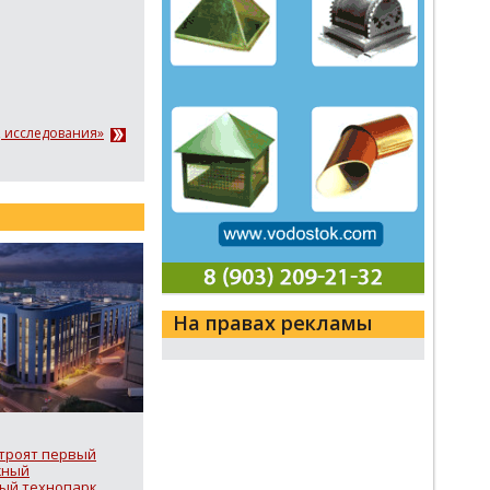
, исследования»
На правах рекламы
строят первый
жный
ый технопарк