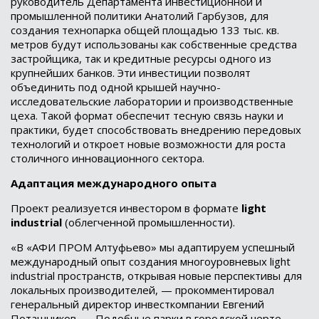
руководитель Департамента инвестиционной и
промышленной политики Анатолий Гарбузов, для
создания технопарка общей площадью 133 тыс. кв.
метров будут использованы как собственные средства
застройщика, так и кредитные ресурсы одного из
крупнейших банков. Эти инвестиции позволят
объединить под одной крышей научно-
исследовательские лаборатории и производственные
цеха. Такой формат обеспечит тесную связь науки и
практики, будет способствовать внедрению передовых
технологий и откроет новые возможности для роста
столичного инновационного сектора.
Адаптация международного опыта
Проект реализуется инвестором в формате
light
industrial
(облегченной промышленности).
«В «АФИ ПРОМ Алтуфьево» мы адаптируем успешный
международный опыт создания многоуровневых light
industrial пространств, открывая новые перспективы для
локальных производителей, — прокомментировал
генеральный директор инвесткомпании Евгений
Поташников. — Подобные парки в городской черте