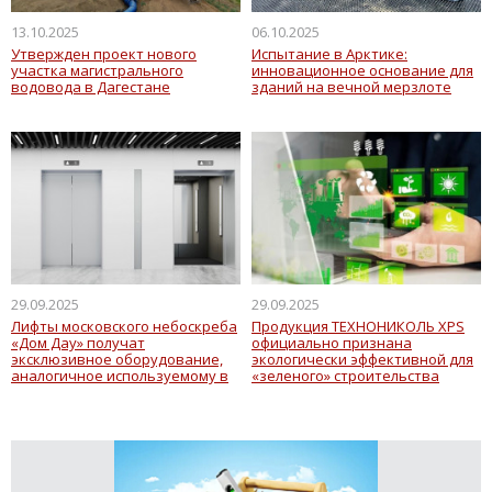
13.10.2025
06.10.2025
Утвержден проект нового
Испытание в Арктике:
участка магистрального
инновационное основание для
водовода в Дагестане
зданий на вечной мерзлоте
29.09.2025
29.09.2025
Лифты московского небоскреба
Продукция ТЕХНОНИКОЛЬ XPS
«Дом Дау» получат
официально признана
эксклюзивное оборудование,
экологически эффективной для
аналогичное используемому в
«зеленого» строительства
штаб-квартире SpaceX