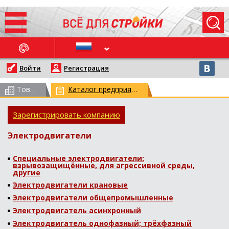
ОСЛЕДНИЕ НОВОСТИ
Войти
Регистрация
Товарный каталог
(всего 62959)
Каталог предприятий
(всего 29771)
Зарегистрировать компанию
Электродвигатели
Специальные электродвигатели:
взрывозащищённые, для агрессивной среды,
другие
Электродвигатели крановые
Электродвигатели общепромышленные
Электродвигатель асинхронный
Электродвигатель однофазный; трёхфазный