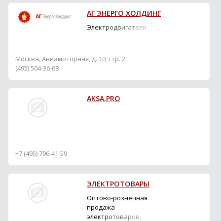
рынке и уверенно
АГ ЭНЕРГО ХОЛДИНГ
смотрит в будущее.
Основным
Электродвигатели
направлением
деятельности
предприятие является
Москва, Авиамоторная, д. 10, стр. 2
производство
(495) 504-36-68
современной
низковольтной и
высоковольтной ...
AKSA.PRO
+7 (495) 796-41-59
ЭЛЕКТРОТОВАРЫ
Оптово-рознечная
продажа
электротоваров,