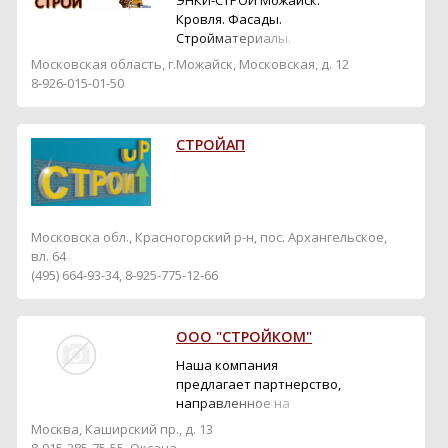
ЭНКИ-СТРОЙ Можайск:
Кровля. Фасады.
Стройматериалы.
Канадские дома.
Московская область, г.Можайск, Московская, д. 12
Строительство.
8-926-015-01-50
Интернет-магазин.
СТРОЙАП
Московска обл., Красногорский р-н, пос. Архангельское,
вл. 64
(495) 664-93-34, 8-925-775-12-66
ООО "СТРОЙКОМ"
Наша компания
предлагает партнерство,
направленное на
развитие долгосрочных
Москва, Каширский пр., д. 13
отношений в области: