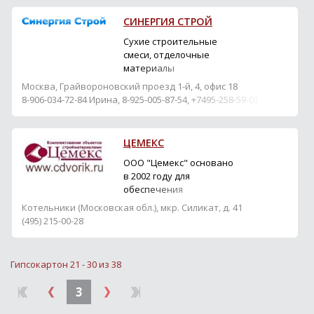
производителей. Оплата
продукции может
СИНЕРГИЯ СТРОЙ
осуществляться, по
Вашему желанию, либо
Сухие строительные
посредством
смеси, отделочные
перечисления денег на
материалы
наш расчетный счет (в
Москва, Грайвороновский проезд 1-й, 4, офис 18
порядке 100 %
8-906-034-72-84 Ирина, 8-925-005-87-54, +7495-258-59-03
предоплаты), либо путем
нал...
ЦЕМЕКС
ООО "Цемекс" основано
в 2002 году для
обеспечения
строительных площадок
Котельники (Московская обл.), мкр. Силикат, д. 41
Москвы
(495) 215-00-28
высококачественными
строительными смесями
и тарированным
Гипсокартон 21 - 30 из 38
цементом.
Неукоснительное
3
соблюдение жестких
требований технологии