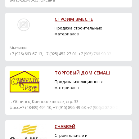
8-915-285-75-55, Оксана
Аксессуары к полу
Гипсокартон Двери
Керамическая плитка
СТРОИМ ВМЕСТЕ
Керамогранит
Кровельные покрытия
Продажа строительных
Ламинат Подвесные
материалов
потолки Профили для
гипсокартона Санфаянс
Мытищи
Сухие смеси ...
+7 (926) 663-67-13, +7 (925) 452-27-01, +7 (905) 766-90-37
ТОРГОВЫЙ ДОМ СЕМАШ
Продажа изоляционных
материалов
г. Обнинск, Киевское шоссе, стр. 33
факс:+7 (48439) 494-10, +7 (915) 896-49-68, +7 (906) 507-20-00
СНАБВЭЙ
Строительные и