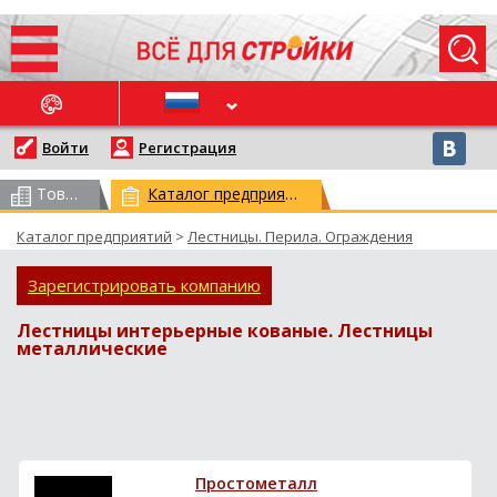
ОСЛЕДНИЕ НОВОСТИ
Войти
Регистрация
Товарный каталог
(всего 62959)
Каталог предприятий
(всего 29771)
Каталог предприятий
>
Лестницы. Перила. Ограждения
Зарегистрировать компанию
Лестницы интерьерные кованые. Лестницы
металлические
Простометалл