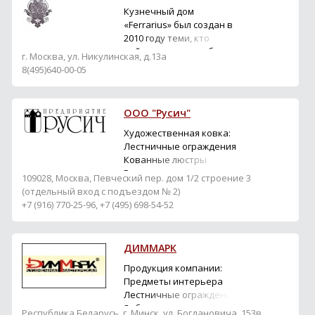
крупными объемами.
Кузнечный дом
Предоставляем полный
«Ferrarius» был создан в
комплекс услуг: от
2010 году теми, кто
производства до
действительно любит
г. Москва, ул. Никулинская, д.13а
монтажа. Отправляем ...
горячую ковку,
8(495)640-00-05
чувствует красоту
кованых изделий и
способен создавать
ООО "Русич"
настоящие шедевры
художественной ковки.
Художественная ковка:
За несколько лет из
Лестничные ограждения
миниатюрной кузни «для
Кованные люстры
себя и друзей» мы
Решетки для камина
109028, Москва, Певческий пер. дом 1/2 строение 3
превратились в кр...
Кованные лестницы
(отдельный вход с подъездом № 2)
Чердачные лестницы
+7 (916) 770-25-96, +7 (495) 698-54-52
Ступени для лестниц
Кованные перила
Винтовые перила
ДИММАРК
Металл в архитектуре
Кованные беседки
Продукция компании:
Закрытые беседки
Предметы интерьера
Кованные цветы
Лестничные ограждения
Ограждения и заборы
Заборы и ворота
Республика Беларусь, г. Минск, ул. Богдановича, 153в