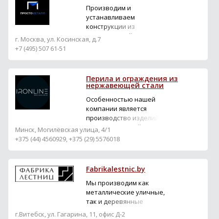
Производим и
устанавливаем
конструкции из
нержавеющей стали в
г. Москва, ул. Косинская, д.7
Москве на заказ.
+7 (495) 507 61-51
Лестницы, крыши,
козырьки, стенды,
ограждения, лофт-
Перила и ограждения из
конструкции.
нержавеющей стали
Изготавливаем навесы
Особенностью нашей
из поликарбоната.
компании является
Предлагаем услуги по
производство изделий
отделке помещений в
из нержавеющей и
Москве. Скидки для
Минск, Могилёвская улица, 4/1
обычной, таких как,
постоянных клиентов.
+375 (44) 4560929, +375 (29) 5576018
перил или ограждения.
Металл...
Fabrikalestnic.by
Мы производим как
металлические уличные,
так и деревянные
внутренние лестницы на
г.Витебск, ул. Гагарина, 11, офис Д-2